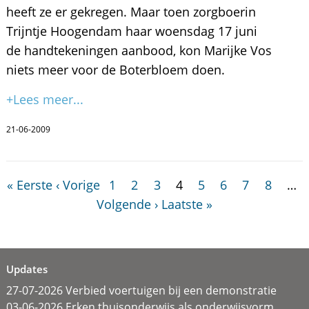
heeft ze er gekregen. Maar toen zorgboerin
Trijntje Hoogendam haar woensdag 17 juni
de handtekeningen aanbood, kon Marijke Vos
niets meer voor de Boterbloem doen.
+Lees meer...
21-06-2009
« Eerste
‹ Vorige
1
2
3
4
5
6
7
8
…
Volgende ›
Laatste »
Updates
27-07-2026 Verbied voertuigen bij een demonstratie
03-06-2026 Erken thuisonderwijs als onderwijsvorm