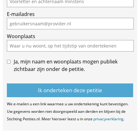
are
E-mailadres
a
human,
ignore
Woonplaats
this
field
Ja, mijn naam en woonplaats mogen publiek
zichtbaar zijn onder de petitie.
We e-mailen u een link waarmee u uw ondertekening kunt bevestigen.
Uw gegevens worden niet doorgespeeld aan derden en blijven bij de
Stichting Petities.nl. Meer hierover leest u in onze
privacyverklaring
.