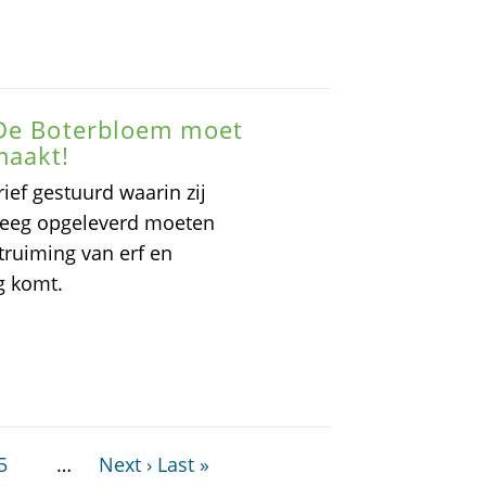
 De Boterbloem moet
maakt!
ef gestuurd waarin zij
 leeg opgeleverd moeten
ruiming van erf en
g komt.
5
…
Next ›
Last »