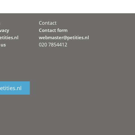
Contact
s
ivacy
Contact form
tities.nl
webmaster@petities.nl
020 7854412
 us
tities.nl