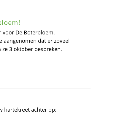
bloem!
r voor De Boterbloem.
ie aangenomen dat er zoveel
n ze 3 oktober bespreken.
uw hartekreet achter op: