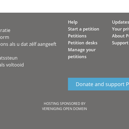
Help
Update
Start a petition
Your pr
ratie
Petitions
About Pe
svorm
Petition desks
Support
ons als u dat zélf aangeeft
Manage your
petitions
atssteun
ls voltooid
Donate and support Pe
HOSTING SPONSORED BY
VERENIGING OPEN DOMEIN