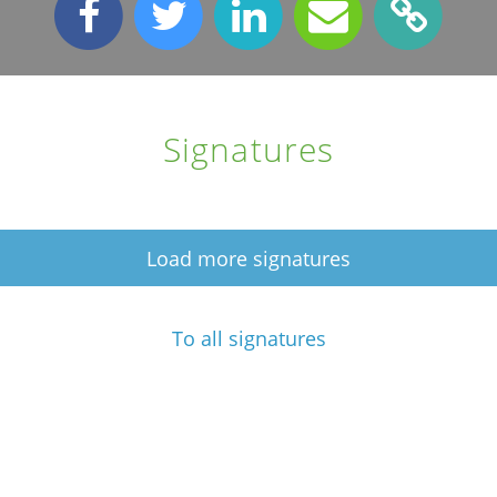
Signatures
Load more signatures
To all signatures