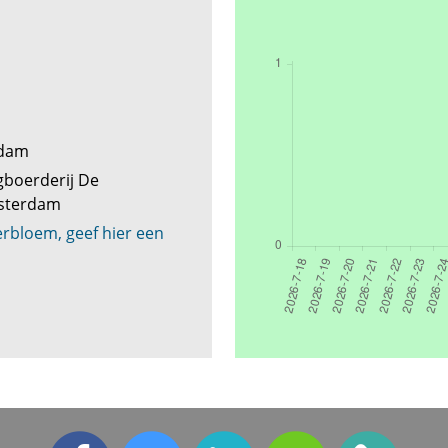
ndam
gboerderij De
sterdam
rbloem, geef hier een