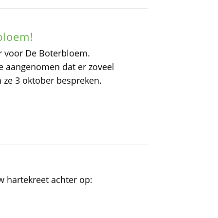
bloem!
r voor De Boterbloem.
ie aangenomen dat er zoveel
n ze 3 oktober bespreken.
uw hartekreet achter op: