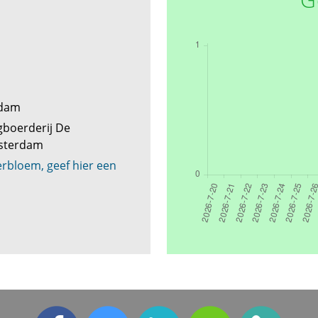
ndam
gboerderij De
sterdam
rbloem, geef hier een