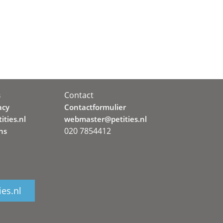
Contact
s
acy
Contactformulier
ities.nl
webmaster@petities.nl
020 7854412
ns
ies.nl