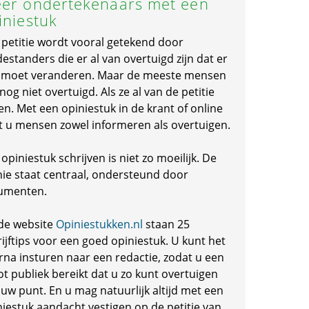
er ondertekenaars met een
iniestuk
 petitie wordt vooral getekend door
standers die er al van overtuigd zijn dat er
s moet veranderen. Maar de meeste mensen
 nog niet overtuigd. Als ze al van de petitie
en. Met een opiniestuk in de krant of online
t u mensen zowel informeren als overtuigen.
opiniestuk schrijven is niet zo moeilijk. De
nie staat centraal, ondersteund door
umenten.
de website
Opiniestukken.nl
staan 25
ijftips voor een goed opiniestuk. U kunt het
rna insturen naar een redactie, zodat u een
ot publiek bereikt dat u zo kunt overtuigen
 uw punt. En u mag natuurlijk altijd met een
niestuk aandacht vestigen op de petitie van