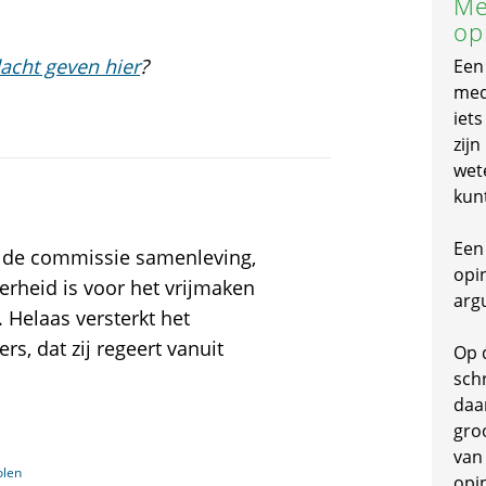
Me
op
acht geven hier
?
Een
mede
iet
zijn
wet
kun
Een 
an de commissie samenleving,
opi
erheid is voor het vrijmaken
arg
. Helaas versterkt het
s, dat zij regeert vanuit
Op 
schr
daa
gro
van
olen
opi