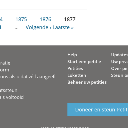
4
1875
1876
1877
1
…
Volgende ›
Laatste »
Help
Update
Start een petitie
Uw priv
ratie
Petities
Over pet
svorm
Loketten
Steun o
ons als u dat zélf aangeeft
Beheer uw petities
atssteun
ls voltooid
Doneer en steun Petit