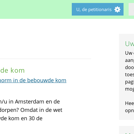
U, de petitionaris
Uw
Uw 
aan
doo
wde kom
toe
norm in de bebouwde kom
pagi
mog
m/u in Amsterdam en de
Hee
dorpen? Omdat in de wet
opni
wde kom en 30 de