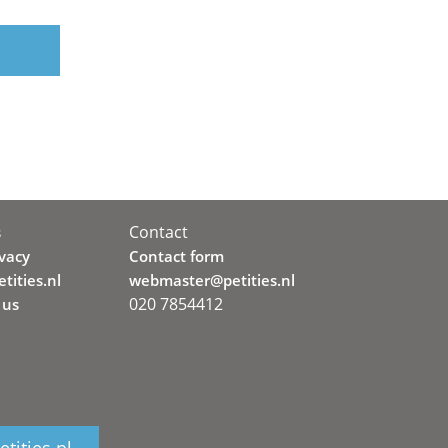
Contact
s
ivacy
Contact form
tities.nl
webmaster@petities.nl
020 7854412
 us