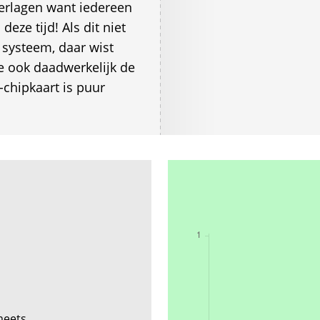
verlagen want iedereen
eze tijd! Als dit niet
 systeem, daar wist
e ook daadwerkelijk de
v-chipkaart is puur
meets