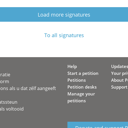
Load more signatures
To all signatures
Help
Update
Start a petition
Your pr
ratie
Petitions
About Pe
svorm
Petition desks
Support
ons als u dat zélf aangeeft
Manage your
petitions
atssteun
ls voltooid