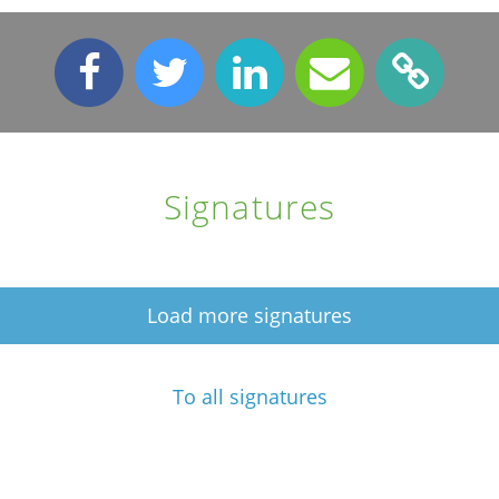
Signatures
Load more signatures
To all signatures