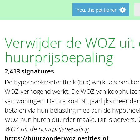
You, the petitioner
Verwijder de WOZ uit
huurprijsbepaling
2,413 signatures
De hypotheekrenteaftrek (hra) werkt als een koo
WOZ-verhogend werkt. De WOZ van koophuizen 
van woningen. De hra kost NL jaarlijks meer da
betalen via hun belasting mee aan de hypotheek
WOZ hun huren duurder maakt. Dit is pervers.
WOZ uit de huurprijsbepaling.
https://huurzonderwoz.petities.nl