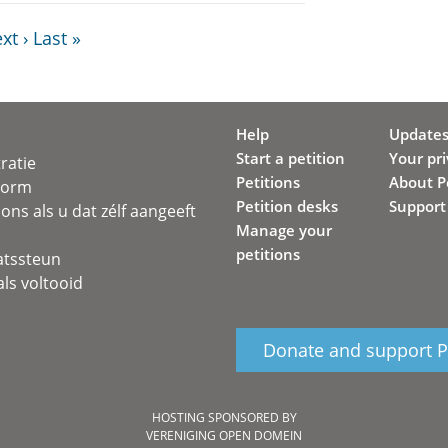
xt ›
Last »
Help
Update
Start a petition
Your pr
ratie
Petitions
About Pe
svorm
Petition desks
Support
ons als u dat zélf aangeeft
Manage your
petitions
atssteun
ls voltooid
Donate and support Pe
HOSTING SPONSORED BY
VERENIGING OPEN DOMEIN