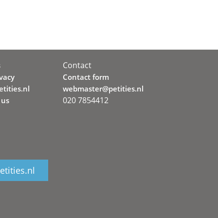
Contact
s
ivacy
Contact form
tities.nl
webmaster@petities.nl
020 7854412
 us
tities.nl