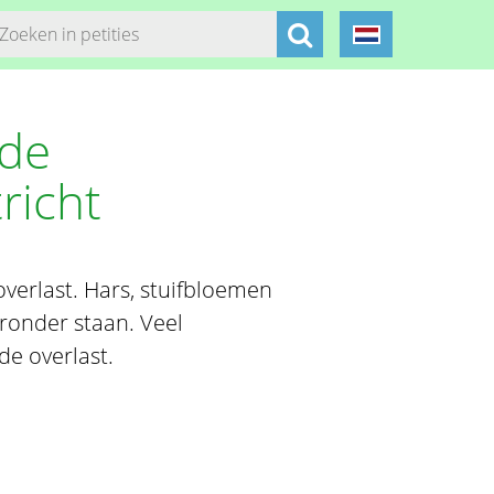
 de
richt
verlast. Hars, stuifbloemen
eronder staan. Veel
e overlast.