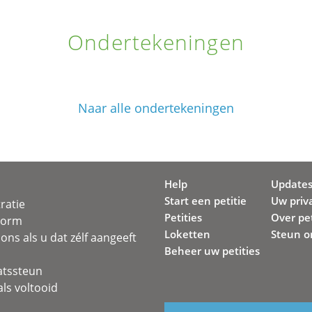
Ondertekeningen
Naar alle ondertekeningen
Help
Update
Start een petitie
Uw priv
ratie
Petities
Over pet
svorm
Loketten
Steun o
ons als u dat zélf aangeeft
Beheer uw petities
atssteun
ls voltooid