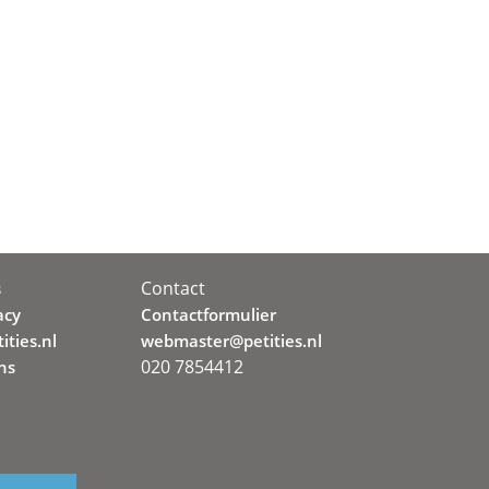
Contact
s
acy
Contactformulier
ities.nl
webmaster@petities.nl
020 7854412
ns