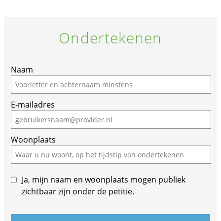
Ondertekenen
If
Naam
you
are
E-mailadres
a
human,
ignore
Woonplaats
this
field
Ja, mijn naam en woonplaats mogen publiek
zichtbaar zijn onder de petitie.