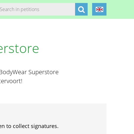
erstore
an BodyWear Superstore
tervoort!
en to collect signatures.