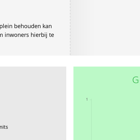
 plein behouden kan
 inwoners hierbij te
G
mits