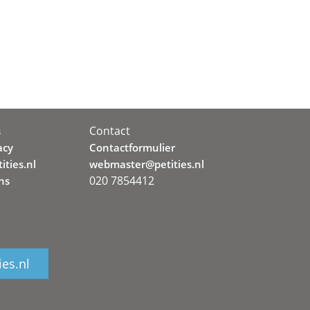
Contact
s
acy
Contactformulier
ities.nl
webmaster@petities.nl
020 7854412
ns
ies.nl