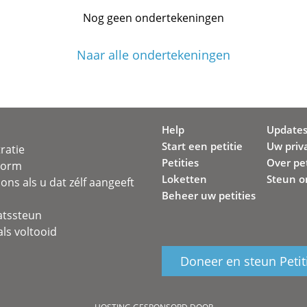
Nog geen ondertekeningen
Naar alle ondertekeningen
Help
Update
Start een petitie
Uw priv
ratie
Petities
Over pet
svorm
Loketten
Steun o
ons als u dat zélf aangeeft
Beheer uw petities
atssteun
ls voltooid
Doneer en steun Petit