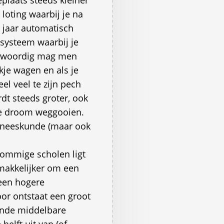
plaats steeds kleiner
loting waarbij je na
e jaar automatisch
 systeem waarbij je
genwoordig mag men
kje wagen en als je
el veel te zijn pech
dt steeds groter, ook
 je droom weggooien.
geneeskunde (maar ook
sommige scholen ligt
 makkelijker om een
een hogere
oor ontstaat een groot
lende middelbare