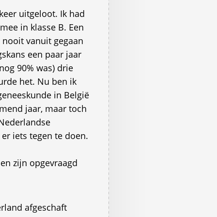
keer uitgeloot. Ik had
mee in klasse B. Een
r nooit vanuit gegaan
ngskans een paar jaar
nog 90% was) drie
urde het. Nu ben ik
 geneeskunde in België
omend jaar, maar toch
 Nederlandse
 er iets tegen te doen.
len zijn opgevraagd
rland afgeschaft