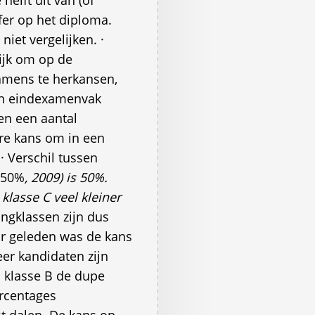
elft uit van (of
fer op het diploma.
niet vergelijken. ·
ijk om op de
amens te herkansen,
én eindexamenvak
n een aantal
ere kans om in een
· Verschil tussen
r 50%
, 2009) is 50%.
 klasse C veel kleiner
ingklassen zijn dus
aar geleden was de kans
eer kandidaten zijn
al klasse B de dupe
ercentages