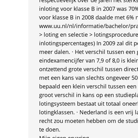
respectievelijk over de jaren het sterk
inloting voor klasse B in 2007 was 70%
voor klasse B in 2008 daalde met 6% n
www.uu.nl/nl/informatie/bachelor/pra
> loting en selectie > lotingsprocedu
inlotingspercentages) In 2009 zal dit 
meer dalen. · Het verschil tussen een
eindexamencijfer van 7,9 of 8,0 is kle
ontzettend grote verschil tussen direct
met een kans van slechts ongeveer 5
bepaald een klein verschil tussen een 
groot verschil in kans op een studiepl
lotingsysteem bestaat uit totaal oneer
lotingklassen. · Nederland is een vrij 
recht zou moeten hebben om de studi
te doen.