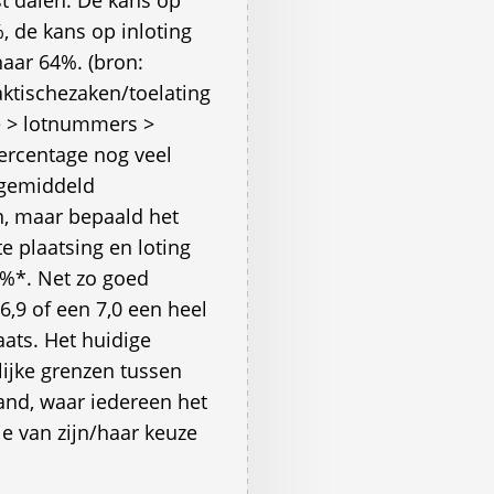
st dalen. De kans op
, de kans op inloting
aar 64%. (bron:
ktischezaken/toelating
re > lotnummers >
percentage nog veel
 gemiddeld
in, maar bepaald het
e plaatsing en loting
0%*. Net zo goed
6,9 of een 7,0 een heel
aats. Het huidige
lijke grenzen tussen
land, waar iedereen het
e van zijn/haar keuze