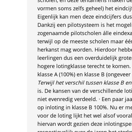
scholen, en deze tentamens maken de h
vormen soms zelfs geheel) het eindcij
Eigenlijk kan men deze eindcijfers dus 
Dankzij een pilotsysteem is het mogel
zogenaamde pilotscholen álle eindex
terwijl op de meeste scholen maar é
herkanst mag worden. Hierdoor hebbe
leerlingen dus een overduidelijk grot
hogere lotingklasse terecht te komen. 
klasse A (100%) en klasse B (ongevee
Terwijl het verschil tussen klasse B en
is. De kansen van de verschillende lot
niet evenredig verdeeld. · Een paar j
op inloting in klasse B 100%. Nu er m
voor de loting lijkt het wel alsof voor
hiervan wordt gezien deze inlotingsp