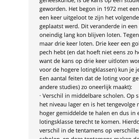
geneeskunde, is de kans op een studie
geworden. Het begon in 1972 met een 
een keer uitgeloot te zijn het volgend
geplaatst werd. Dit veranderde in een
oneindig lang kon blijven loten. Te
maar drie keer loten. Drie keer een go
pech hebt (en dat hoeft niet eens zo he
want de kans op drie keer uitloten wor
voor de hogere lotingklassen) kun je
Een aantal feiten dat de loting voor 
andere studies) zo oneerlijk maakt):
· Verschil in middelbare scholen. Op 
het niveau lager en is het tengevolge
hoger gemiddelde te halen en dus in 
lotingsklasse terecht te komen. Hierd
verschil in de tentamens op verschil