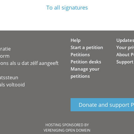
To all signatures
Help
Update
Start a petition
Your pr
ratie
Petitions
About Pe
svorm
Petition desks
Support
ons als u dat zélf aangeeft
Manage your
petitions
atssteun
ls voltooid
Donate and support Pe
HOSTING SPONSORED BY
VERENIGING OPEN DOMEIN