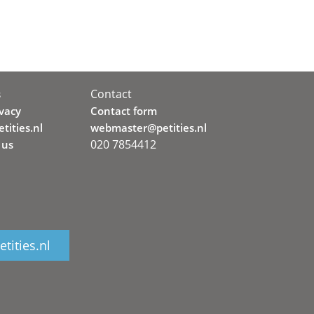
Contact
s
ivacy
Contact form
tities.nl
webmaster@petities.nl
020 7854412
 us
tities.nl