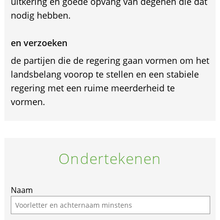
uitkering en goede opvang van degenen die dat
nodig hebben.
en verzoeken
de partijen die de regering gaan vormen om het
landsbelang voorop te stellen en een stabiele
regering met een ruime meerderheid te
vormen.
Ondertekenen
If
Naam
you
are