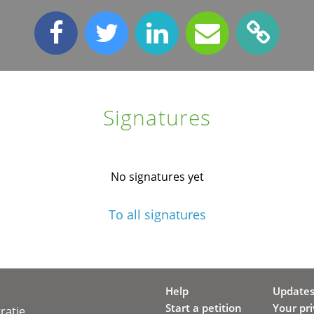
Signatures
No signatures yet
To all signatures
Help
Update
Start a petition
Your pr
ratie