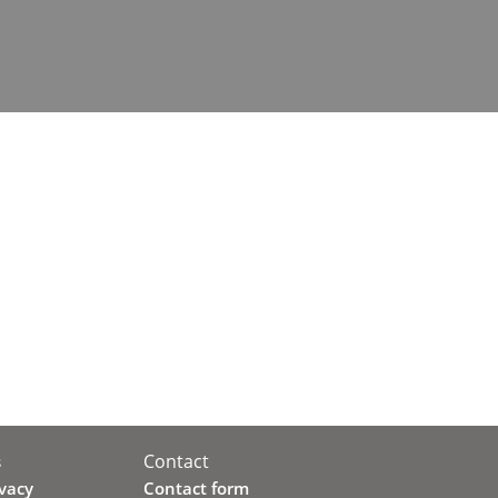
Contact
s
ivacy
Contact form