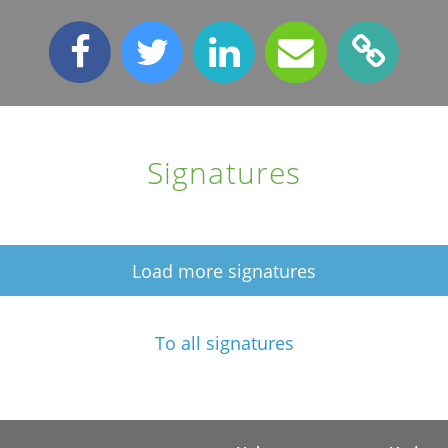
Signatures
Load more signatures
To all signatures