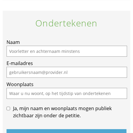
Ondertekenen
If
Naam
you
are
E-mailadres
a
human,
ignore
Woonplaats
this
field
Ja, mijn naam en woonplaats mogen publiek
zichtbaar zijn onder de petitie.