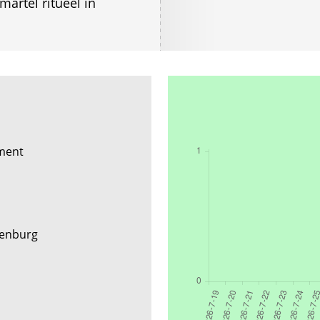
artel ritueel in
ement
elenburg