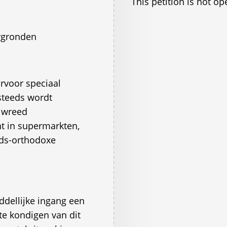
This petition is not op
ergronden
arvoor speciaal
 steeds wordt
e wreed
t in supermarkten,
ods-orthodoxe
dellijke ingang een
te kondigen van dit