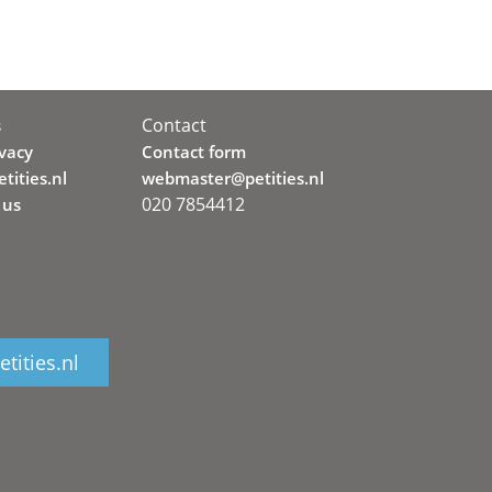
Contact
s
ivacy
Contact form
tities.nl
webmaster@petities.nl
020 7854412
 us
tities.nl