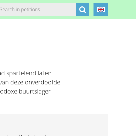
l
nd spartelend laten
s van deze onverdoofde
thodoxe buurtslager