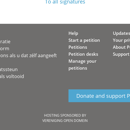
To all signatures
Help
Update
Start a petition
Your pr
ratie
Petitions
About Pe
svorm
Petition desks
Support
ons als u dat zélf aangeeft
Manage your
petitions
atssteun
ls voltooid
Donate and support Pe
HOSTING SPONSORED BY
VERENIGING OPEN DOMEIN