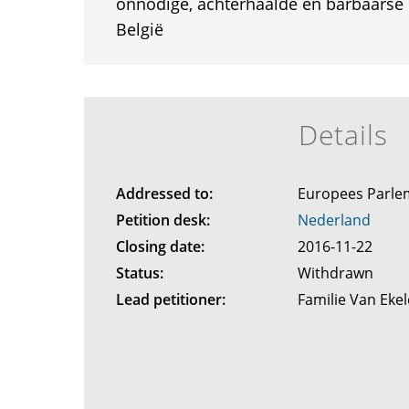
onnodige, achterhaalde en barbaarse m
België
Details
Addressed to:
Europees Parl
Petition desk:
Nederland
Closing date:
2016-11-22
Status:
Withdrawn
Lead petitioner:
Familie Van Ek