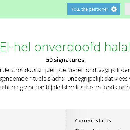
You, the petitioner
El-hel onverdoofd hala
50 signatures
de strot doorsnijden, de dieren ondraaglijk lijde
genoemde rituele slacht. Onbegrijpelijk dat vlee
kocht mag worden bij de islamitische en joods-or
Current status