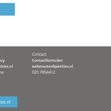
Contact
s
acy
Contactformulier
ities.nl
webmaster@petities.nl
020 7854412
ns
ies.nl