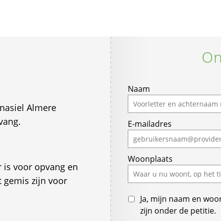
On
If
Naam
you
enasiel Almere
are
vang.
E-mailadres
a
human,
ignore
Woonplaats
this
r is voor opvang en
field
t gemis zijn voor
Ja, mijn naam en woo
zijn onder de petitie.