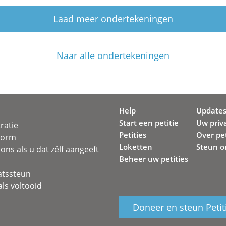
Laad meer ondertekeningen
Naar alle ondertekeningen
Help
Update
Start een petitie
Uw priv
ratie
Petities
Over pet
svorm
Loketten
Steun o
ons als u dat zélf aangeeft
Beheer uw petities
atssteun
ls voltooid
Doneer en steun Petit