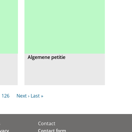
Algemene petitie
126
Next ›
Last »
Contact
s
ivacy
Contact form