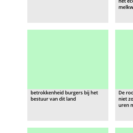
het ec
melkw
betrokkenheid burgers bij het
De ro
bestuur van dit land
niet z
uren 