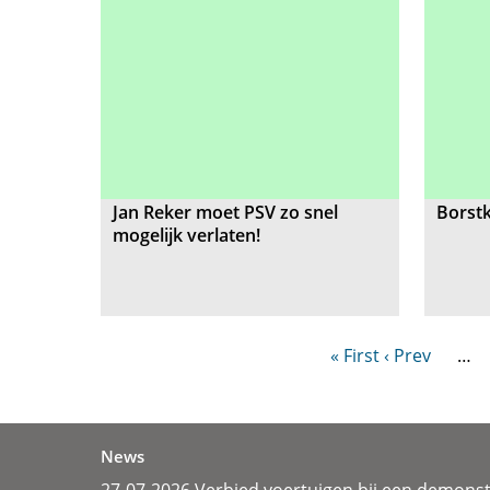
Jan Reker moet PSV zo snel
Borst
mogelijk verlaten!
« First
‹ Prev
…
News
27-07-2026 Verbied voertuigen bij een demonst