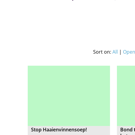
Sort on:
All
|
Open 
Stop Haaienvinnensoep!
Bond t