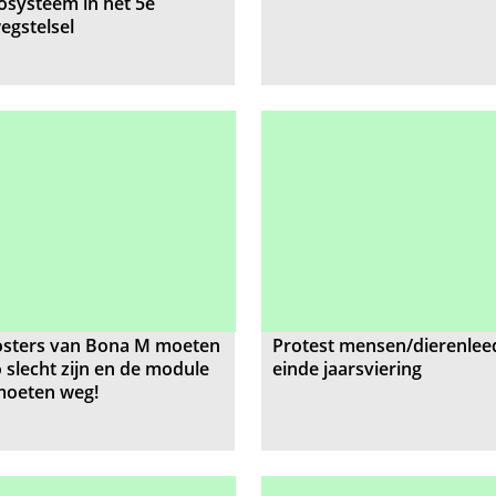
osysteem in het 5e
egstelsel
osters van Bona M moeten
Protest mensen/dierenlee
o slecht zijn en de module
einde jaarsviering
moeten weg!