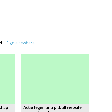
ed
|
Sign elsewhere
schap
Actie tegen anti pitbull website