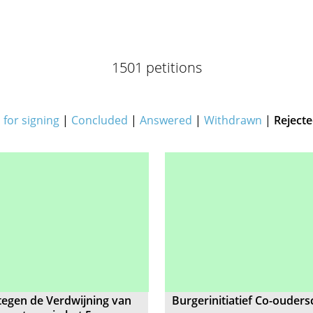
1501 petitions
for signing
|
Concluded
|
Answered
|
Withdrawn
|
Reject
egen de Verdwijning van
Burgerinitiatief Co-ouder