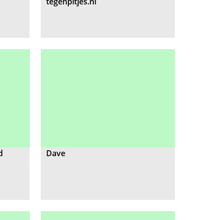
tegenpitjes.nl
d
Dave