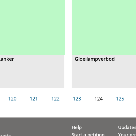
kanker
Gloeilampverbod
120
121
122
123
124
125
Help
Update
Start a petition
Your pr
ratie