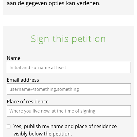
aan de gegeven opties kan verlenen.
Sign this petition
If
Name
you
are
Email address
a
human,
ignore
Place of residence
this
field
Yes, publish my name and place of residence
visibly below the petition.