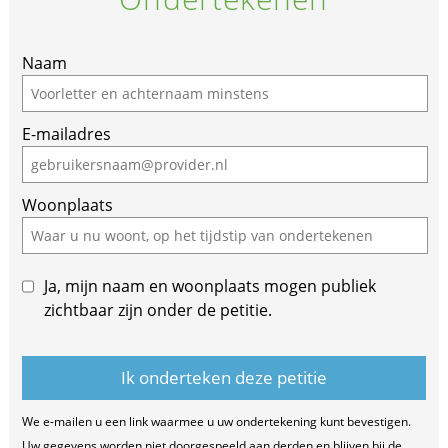
If
Naam
you
are
E-mailadres
a
human,
ignore
Woonplaats
this
field
Ja, mijn naam en woonplaats mogen publiek
zichtbaar zijn onder de petitie.
We e-mailen u een link waarmee u uw ondertekening kunt bevestigen.
Uw gegevens worden niet doorgespeeld aan derden en blijven bij de