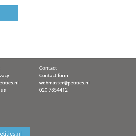
Contact
s
ivacy
Contact form
tities.nl
webmaster@petities.nl
020 7854412
 us
tities.nl