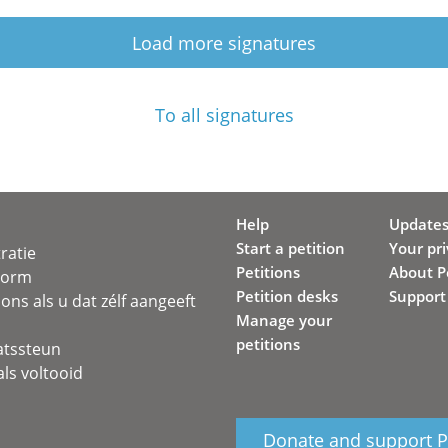
Load more signatures
To all signatures
Help
Update
Start a petition
Your pr
ratie
Petitions
About Pe
svorm
Petition desks
Support
ons als u dat zélf aangeeft
Manage your
petitions
atssteun
ls voltooid
Donate and support Pe