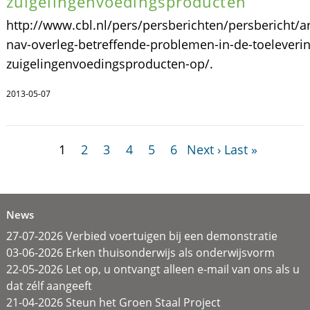
zuigelingenvoedingsproducten
http://www.cbl.nl/pers/persberichten/persbericht/ar
nav-overleg-betreffende-problemen-in-de-toeleveri
zuigelingenvoedingsproducten-op/.
2013-05-07
1
2
3
4
5
6
Next ›
Last »
News
27-07-2026 Verbied voertuigen bij een demonstratie
03-06-2026 Erken thuisonderwijs als onderwijsvorm
22-05-2026 Let op, u ontvangt alleen e-mail van ons als u
dat zélf aangeeft
21-04-2026 Steun het Groen Staal Project