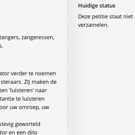
Huidige status
Deze petitie staat ni
verzamelen.
 zangers, zangeressen,
s.
ator verder te noemen
steraars. ZIJ maken de
ten 'luisteren' naar
antie te luisteren
 voor uw omroep, uw
tevig geworteld
or en een dito