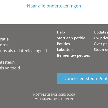
Naar alle ondertekeningen
Help
Update
Start een petitie
Uw priv
ratie
Petities
Over pet
svorm
Loketten
Steun o
ons als u dat zélf aangeeft
Beheer uw petities
atssteun
ls voltooid
Doneer en steun Petit
HOSTING GESPONSORD DOOR
VERENIGING OPEN DOMEIN