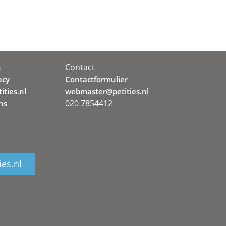
Contact
s
acy
Contactformulier
ities.nl
webmaster@petities.nl
020 7854412
ns
ies.nl