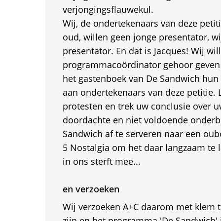
verjongingsflauwekul.
Wij, de ondertekenaars van deze petiti
oud, willen geen jonge presentator, wi
presentator. En dat is Jacques! Wij wi
programmacoördinator gehoor geven a
het gastenboek van De Sandwich hun
aan ondertekenaars van deze petitie. 
protesten en trek uw conclusie over u
doordachte en niet voldoende onderb
Sandwich af te serveren naar een oubo
5 Nostalgia om het daar langzaam te la
in ons sterft mee...
en verzoeken
Wij verzoeken A+C daarom met klem te 
zijn en het programma 'De Sandwich' 