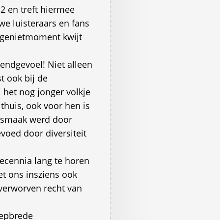
2 en treft hiermee
we luisteraars en fans
n genietmoment kwijt
endgevoel! Niet alleen
t ook bij de
 het nog jonger volkje
thuis, ook voor hen is
ksmaak werd door
voed door diversiteit
ecennia lang te horen
et ons insziens ook
 verworven recht van
oepbrede