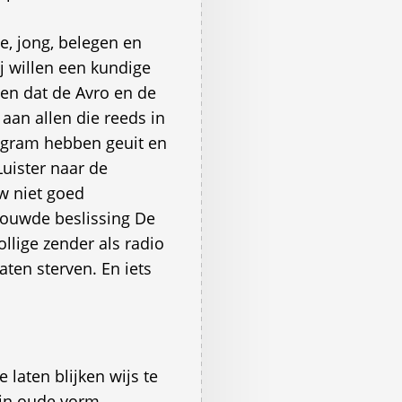
e, jong, belegen en
j willen een kundige
llen dat de Avro en de
an allen die reeds in
 gram hebben geuit en
Luister naar de
w niet goed
ouwde beslissing De
llige zender als radio
ten sterven. En iets
laten blijken wijs te
in oude vorm,