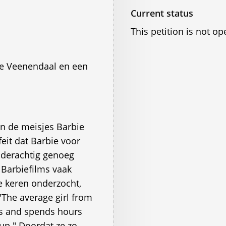
Current status
This petition is not op
ege Veenendaal en een
an de meisjes Barbie
feit dat Barbie voor
inderachtig genoeg
 Barbiefilms vaak
e keren onderzocht,
 "The average girl from
ls and spends hours
up." Doordat ze zo