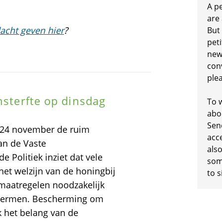
A p
are
acht geven hier
?
But
peti
new
conv
plea
nsterfte op dinsdag
To w
abo
Sen
p 24 november de ruim
acc
an de Vaste
also
Politiek inziet dat vele
some
 het welzijn van de honingbij
to s
 maatregelen noodzakelijk
schermen. Bescherming om
 het belang van de