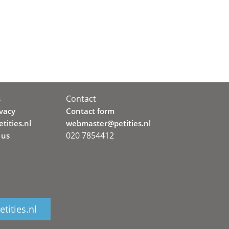
Contact
s
ivacy
Contact form
tities.nl
webmaster@petities.nl
020 7854412
 us
tities.nl