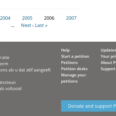
2004
2005
2006
2007
…
Next ›
Last »
Help
Update
Start a petition
Your pr
ratie
Petitions
About Pe
svorm
Petition desks
Support
ons als u dat zélf aangeeft
Manage your
petitions
atssteun
ls voltooid
Donate and support Pe