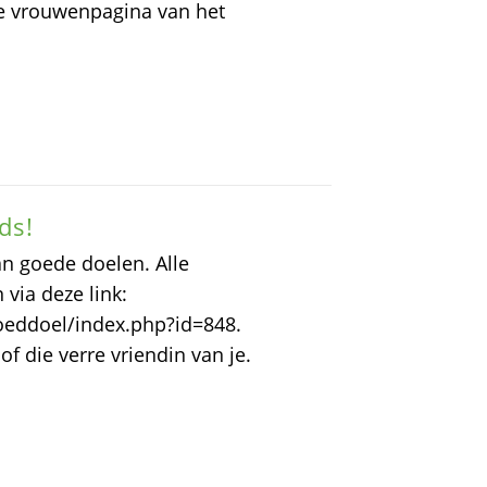
r de vrouwenpagina van het
ds!
an goede doelen. Alle
ia deze link:
oeddoel/index.php?id=848.
f die verre vriendin van je.