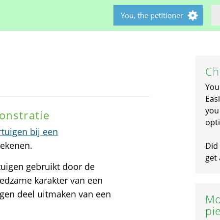
You, the petitioner
Ch
You
Easi
you 
onstratie
opti
rtuigen bij een
tekenen.
Did 
get 
uigen gebruikt door de
eedzame karakter van een
igen deel uitmaken van een
Mo
pi