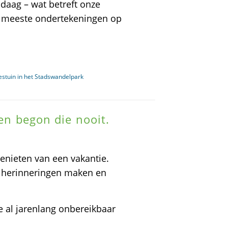
ndaag – wat betreft onze
n meeste ondertekeningen op
jestuin in het Stadswandelpark
len begon die nooit.
nieten van een vakantie.
e herinneringen maken en
e al jarenlang onbereikbaar