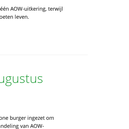
n AOW-uitkering, terwijl
oeten leven.
augustus
one burger ingezet om
handeling van AOW-