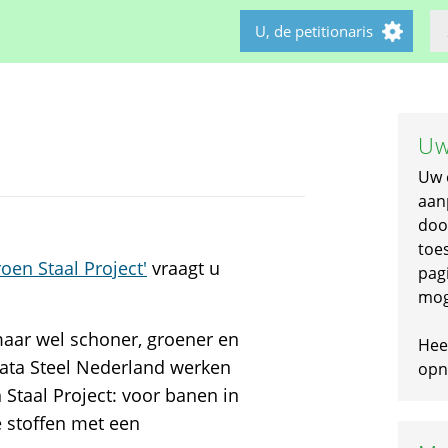
U, de petitionaris
Uw
Uw 
aan
doo
toe
oen Staal Project'
vraagt u
pagi
mog
maar wel schoner, groener en
Hee
Tata Steel Nederland werken
opni
 Staal Project: voor banen in
e stoffen met een