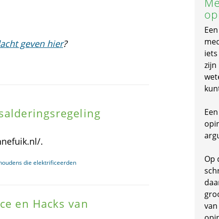
Me
op
Een
mede
acht geven hier
?
iet
zijn
wet
kun
salderingsregeling
Een 
opi
arg
nefuik.nl/.
Op 
houdens die elektrificeerden
schr
daa
gro
ace en Hacks van
van
opi