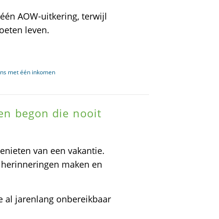
n AOW-uitkering, terwijl
oeten leven.
ens met één inkomen
len begon die nooit
nieten van een vakantie.
e herinneringen maken en
e al jarenlang onbereikbaar