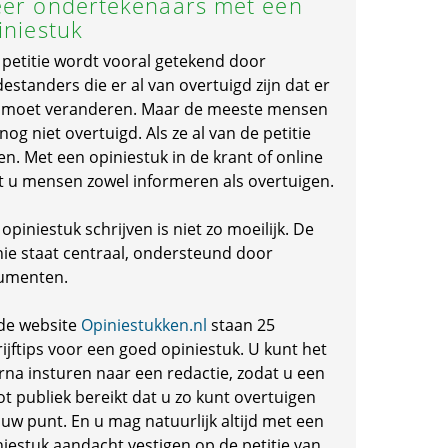
er ondertekenaars met een
iniestuk
 petitie wordt vooral getekend door
standers die er al van overtuigd zijn dat er
s moet veranderen. Maar de meeste mensen
 nog niet overtuigd. Als ze al van de petitie
en. Met een opiniestuk in de krant of online
t u mensen zowel informeren als overtuigen.
opiniestuk schrijven is niet zo moeilijk. De
nie staat centraal, ondersteund door
umenten.
de website
Opiniestukken.nl
staan 25
ijftips voor een goed opiniestuk. U kunt het
rna insturen naar een redactie, zodat u een
ot publiek bereikt dat u zo kunt overtuigen
 uw punt. En u mag natuurlijk altijd met een
niestuk aandacht vestigen op de petitie van