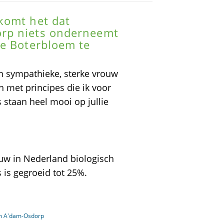
komt het dat
rp niets onderneemt
De Boterbloem te
en sympathieke, sterke vrouw
n met principes die ik voor
staan heel mooi op jullie
uw in Nederland biologisch
s is gegroeid tot 25%.
in A'dam-Osdorp