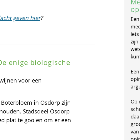
Me
op
acht geven hier
?
Een
mede
iet
zijn
wet
kun
De enige biologische
g
Een 
opi
wijnen voor een
arg
Op 
e Boterbloem in Osdorp zijn
schr
ehouden. Stadsdeel Osdorp
daa
d plat te gooien om er een
gro
van
opi