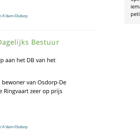
iem
peti
in A'dam-Osdorp
agelijks Bestuur
p aan het DB van het
ige bewoner van Osdorp-De
e Ringvaart zeer op prijs
in A'dam-Osdorp