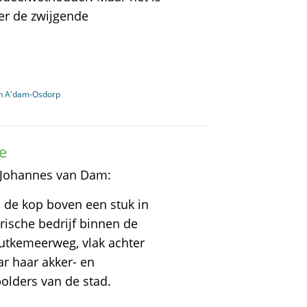
er de zwijgende
in A'dam-Osdorp
e
f Johannes van Dam:
, de kop boven een stuk in
rische bedrijf binnen de
tkemeerweg, vlak achter
r haar akker- en
olders van de stad.