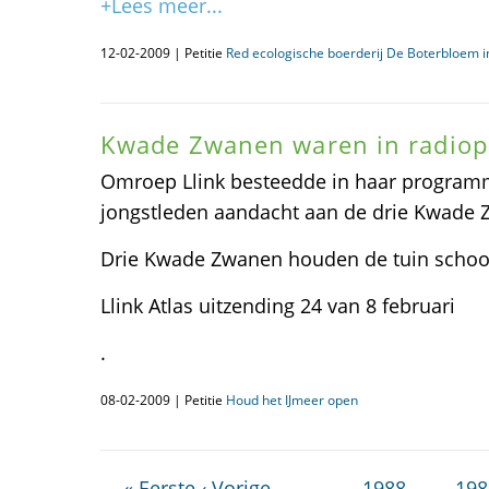
+Lees meer...
12-02-2009 | Petitie
Red ecologische boerderij De Boterbloem 
Kwade Zwanen waren in radiop
Omroep Llink besteedde in haar programma
jongstleden aandacht aan de drie Kwade 
Drie Kwade Zwanen houden de tuin schoon,
Llink Atlas uitzending 24 van 8 februari
.
08-02-2009 | Petitie
Houd het IJmeer open
« Eerste
‹ Vorige
…
1988
198