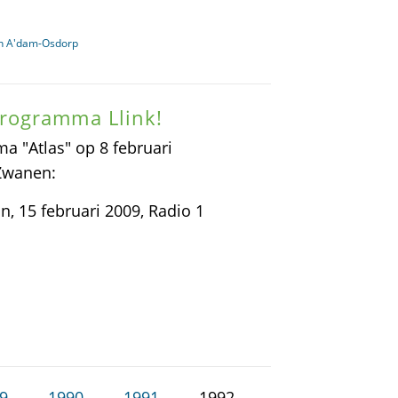
in A'dam-Osdorp
rogramma Llink!
 "Atlas" op 8 februari
Zwanen:
 15 februari 2009, Radio 1
9
1990
1991
1992