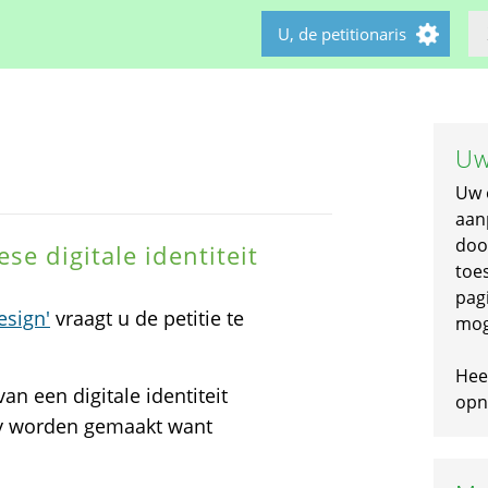
U, de petitionaris
Uw
Uw 
aan
doo
se digitale identiteit
toe
pagi
esign'
vraagt u de petitie te
mog
Hee
an een digitale identiteit
opni
cy worden gemaakt want