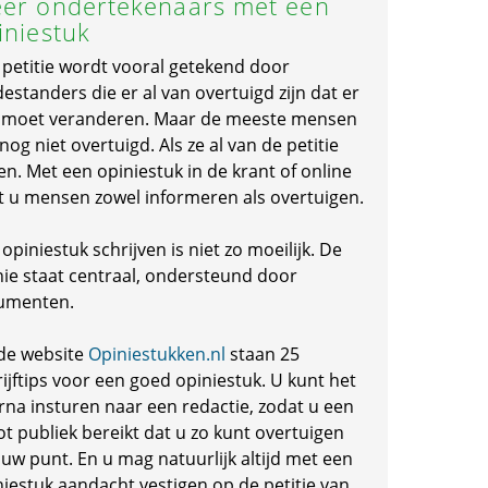
er ondertekenaars met een
iniestuk
 petitie wordt vooral getekend door
standers die er al van overtuigd zijn dat er
s moet veranderen. Maar de meeste mensen
 nog niet overtuigd. Als ze al van de petitie
en. Met een opiniestuk in de krant of online
t u mensen zowel informeren als overtuigen.
opiniestuk schrijven is niet zo moeilijk. De
nie staat centraal, ondersteund door
umenten.
de website
Opiniestukken.nl
staan 25
ijftips voor een goed opiniestuk. U kunt het
rna insturen naar een redactie, zodat u een
ot publiek bereikt dat u zo kunt overtuigen
 uw punt. En u mag natuurlijk altijd met een
niestuk aandacht vestigen op de petitie van