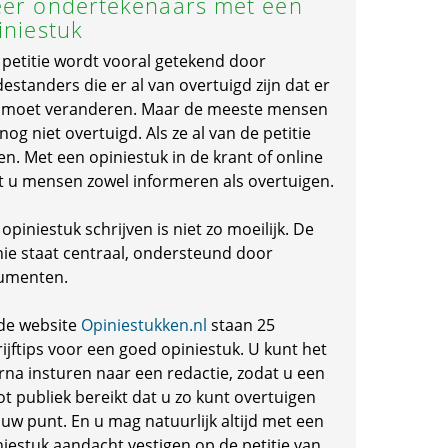
er ondertekenaars met een
iniestuk
 petitie wordt vooral getekend door
standers die er al van overtuigd zijn dat er
s moet veranderen. Maar de meeste mensen
 nog niet overtuigd. Als ze al van de petitie
en. Met een opiniestuk in de krant of online
t u mensen zowel informeren als overtuigen.
opiniestuk schrijven is niet zo moeilijk. De
nie staat centraal, ondersteund door
umenten.
de website
Opiniestukken.nl
staan 25
ijftips voor een goed opiniestuk. U kunt het
rna insturen naar een redactie, zodat u een
ot publiek bereikt dat u zo kunt overtuigen
 uw punt. En u mag natuurlijk altijd met een
niestuk aandacht vestigen op de petitie van