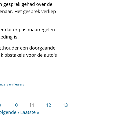
n gesprek gehad over de
naar. Het gesprek verliep
eer dat er pas maatregelen
eding is.
wethouder een doorgaande
k obstakels voor de auto's
gers en fietsers
9
10
11
12
13
olgende ›
Laatste »