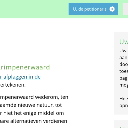
U, de petitionaris
Uw
Uw 
aan
doo
 Krimpenerwaard
toe
or afplaggen in de
pagi
dertekenen:
mog
rimpenerwaard wederom, ten
Hee
naamde nieuwe natuur, tot
opni
er niet het enige middel om
bare alternatieven verdienen