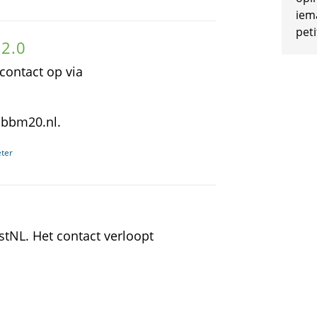
iem
peti
M2.0
contact op via
sbbm20.nl.
eter
stNL. Het contact verloopt