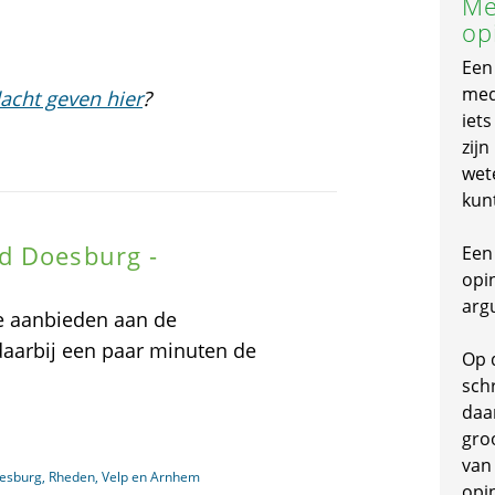
Me
op
Een
mede
acht geven hier
?
iet
zijn
wet
kun
d Doesburg -
Een 
opi
arg
e aanbieden aan de
aarbij een paar minuten de
Op 
schr
daa
gro
van
oesburg, Rheden, Velp en Arnhem
opi