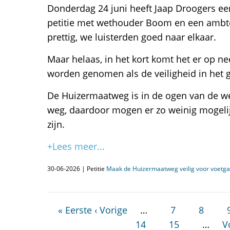
Donderdag 24 juni heeft Jaap Droogers ee
petitie met wethouder Boom en een ambte
prettig, we luisterden goed naar elkaar.
Maar helaas, in het kort komt het er op n
worden genomen als de veiligheid in het g
De Huizermaatweg is in de ogen van de 
weg, daardoor mogen er zo weinig mogelij
zijn.
+Lees meer...
30-06-2026 | Petitie
Maak de Huizermaatweg veilig voor voetgan
« Eerste
‹ Vorige
…
7
8
14
15
…
V