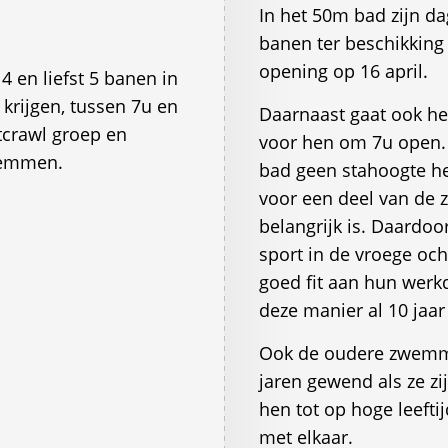
In het 50m bad zijn da
banen ter beschikking
opening op 16 april.
4 en liefst 5 banen in
krijgen, tussen 7u en
Daarnaast gaat ook he
tcrawl groep en
voor hen om 7u open. 
wemmen.
bad geen stahoogte hee
voor een deel van de 
belangrijk is. Daard
sport in de vroege och
goed fit aan hun werk
deze manier al 10 jaar
Ook de oudere zwemmer
jaren gewend als ze zi
hen tot op hoge leeftij
met elkaar.