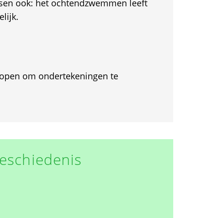
nsen ook: het ochtendzwemmen leeft
lijk.
et open om ondertekeningen te
eschiedenis