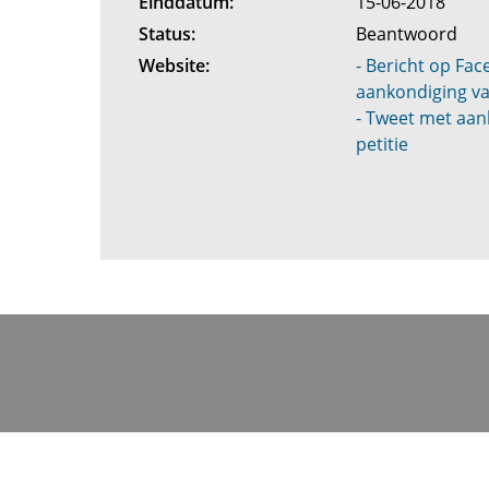
Einddatum:
15-06-2018
Status:
Beantwoord
Website:
- Bericht op Fa
aankondiging va
- Tweet met aan
petitie