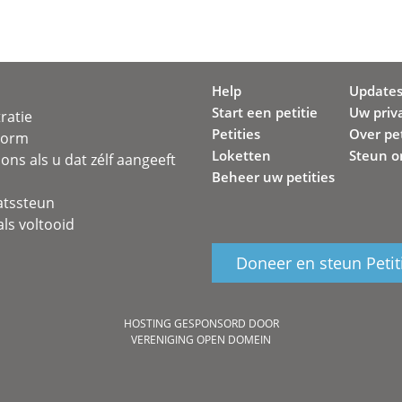
Help
Update
Start een petitie
Uw priv
ratie
Petities
Over pet
svorm
Loketten
Steun o
ons als u dat zélf aangeeft
Beheer uw petities
atssteun
ls voltooid
Doneer en steun Petit
HOSTING GESPONSORD DOOR
VERENIGING OPEN DOMEIN