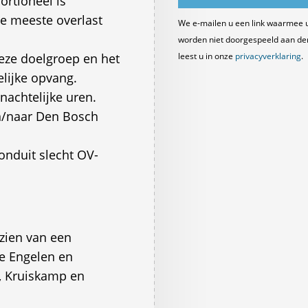
rtioneel is
de meeste overlast
We e-mailen u een link waarmee 
worden niet doorgespeeld aan derde
deze doelgroep en het
leest u in onze
privacyverklaring
.
elijke opvang.
 nachtelijke uren.
n/naar Den Bosch
ronduit slecht OV-
zien van een
te Engelen en
, Kruiskamp en