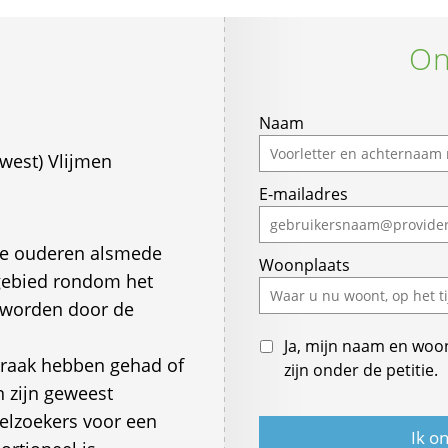
On
If
Naam
you
west) Vlijmen
are
E-mailadres
a
human,
ignore
nze ouderen alsmede
Woonplaats
this
 gebied rondom het
field
 worden door de
Ja, mijn naam en woo
raak hebben gehad of
zijn onder de petitie.
n zijn geweest
elzoekers voor een