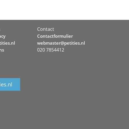
Contact
s
acy
Contactformulier
ities.nl
webmaster@petities.nl
020 7854412
ns
ies.nl