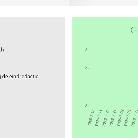
G
ch
 de eindredactie