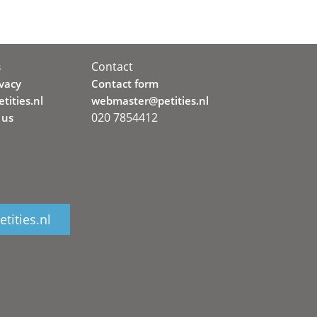
Contact
s
ivacy
Contact form
tities.nl
webmaster@petities.nl
020 7854412
 us
tities.nl