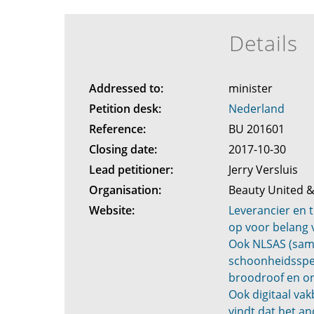
Details
Addressed to:
minister
Petition desk:
Nederland
Reference:
BU 201601
Closing date:
2017-10-30
Lead petitioner:
Jerry Versluis
Organisation:
Beauty United &
Website:
Leverancier en 
op voor belang 
Ook NLSAS (sam
schoonheidsspec
broodroof en on
Ook digitaal v
vindt dat het a