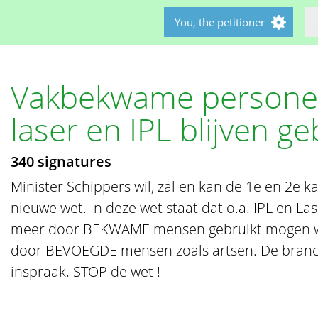
You, the petitioner
Vakbekwame person
laser en IPL blijven g
340 signatures
Minister Schippers wil, zal en kan de 1e en 2e
nieuwe wet. In deze wet staat dat o.a. IPL en La
meer door BEKWAME mensen gebruikt mogen w
door BEVOEGDE mensen zoals artsen. De branch
inspraak. STOP de wet !