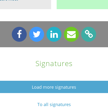
Signatures
Load more signatures
To all signatures