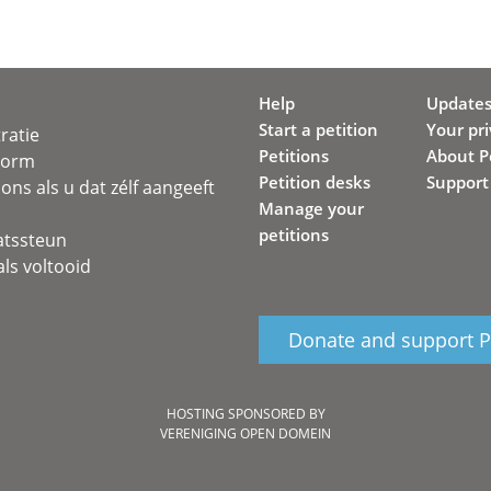
Help
Update
Start a petition
Your pr
ratie
Petitions
About Pe
svorm
Petition desks
Support
ons als u dat zélf aangeeft
Manage your
petitions
atssteun
ls voltooid
Donate and support Pe
HOSTING SPONSORED BY
VERENIGING OPEN DOMEIN