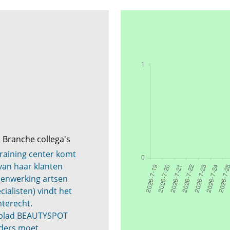
 Branche collega's
training center komt
van haar klanten
enwerking artsen
ialisten) vindt het
terecht.
akblad BEAUTYSPOT
nders moet