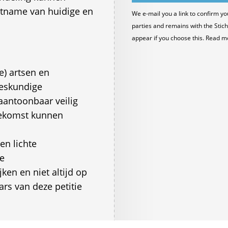
htname van huidige en
We e-mail you a link to confirm yo
parties and remains with the Stich
appear if you choose this. Read m
e) artsen en
deskundige
antoonbaar veilig
oekomst kunnen
n lichte
de
ken en niet altijd op
rs van deze petitie