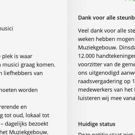
Dank voor alle steunb
usici
Veel dank voor alle st
weken hebben mogen 
Muziekgebouw. Dinsdag 
12.000 handtekeninge
 plek is waar
voorzitter van de gem
n musici graag komen.
ons uitgenodigd aanwe
 liefhebbers van
raadsvergadering op 16
medewerkers van het
s moeten worden
luisteren wij mee vana
rerende en
 tot oud, lokaal tot
k – dagelijks bezoekt
Huidige status
s het Muziekgebouw.
Deze petitie staat ni