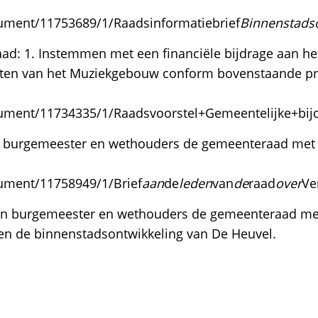
cument/11753689/1/Raadsinformatiebrief
Binnenstads
ad: 1. Instemmen met een financiële bijdrage aan h
rten van het Muziekgebouw conform bovenstaande pro
ocument/11734335/1/Raadsvoorstel+Gemeentelijke+
an burgemeester en wethouders de gemeenteraad met 
cument/11758949/1/Brief
aan
de
leden
van
de
raad
over
Ve
van burgemeester en wethouders de gemeenteraad met 
n de binnenstadsontwikkeling van De Heuvel.