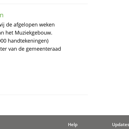
en
wij de afgelopen weken
n het Muziekgebouw.
.000 handtekeningen)
tter van de gemeenteraad
Help
Update