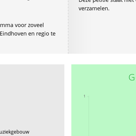
verzamelen.
amma voor zoveel
 Eindhoven en regio te
G
uziekgebouw