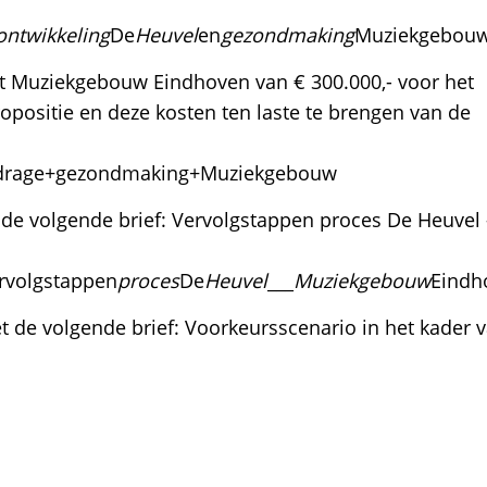
ontwikkeling
De
Heuvel
en
gezondmaking
Muziekgebou
et Muziekgebouw Eindhoven van € 300.000,- voor het
positie en deze kosten ten laste te brengen van de
bijdrage+gezondmaking+Muziekgebouw
de volgende brief: Vervolgstappen proces De Heuvel 
rvolgstappen
proces
De
Heuvel
___
Muziekgebouw
Eindh
de volgende brief: Voorkeursscenario in het kader 