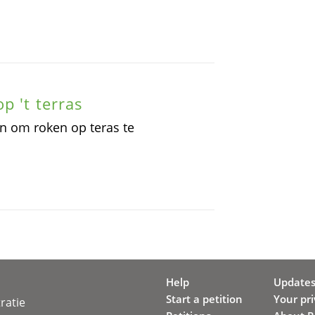
p 't terras
en om roken op teras te
Help
Update
Start a petition
Your pr
ratie