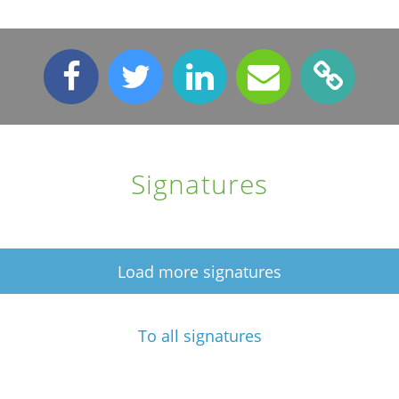
Signatures
Load more signatures
To all signatures