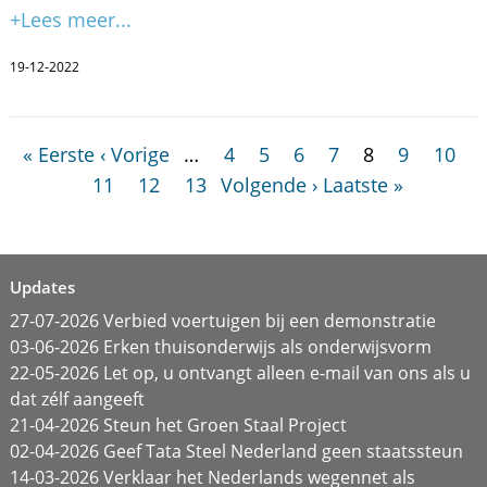
+Lees meer...
19-12-2022
« Eerste
‹ Vorige
…
4
5
6
7
8
9
10
11
12
13
Volgende ›
Laatste »
Updates
27-07-2026 Verbied voertuigen bij een demonstratie
03-06-2026 Erken thuisonderwijs als onderwijsvorm
22-05-2026 Let op, u ontvangt alleen e-mail van ons als u
dat zélf aangeeft
21-04-2026 Steun het Groen Staal Project
02-04-2026 Geef Tata Steel Nederland geen staatssteun
14-03-2026 Verklaar het Nederlands wegennet als