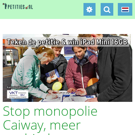
Stop monopolie
Caiway, meer