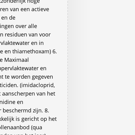
tzonderlijk hoge
eren van een actieve
 en de
ingen over alle
n residuen van voor
rvlaktewater en in
ine en thiamethoxam) 6.
de Maximaal
ppervlaktewater en
ent te worden gegeven
ticiden. (imidacloprid,
t aanscherpen van het
nidine en
 beschermd zijn. 8.
elijk is gericht op het
pollenaanbod (qua