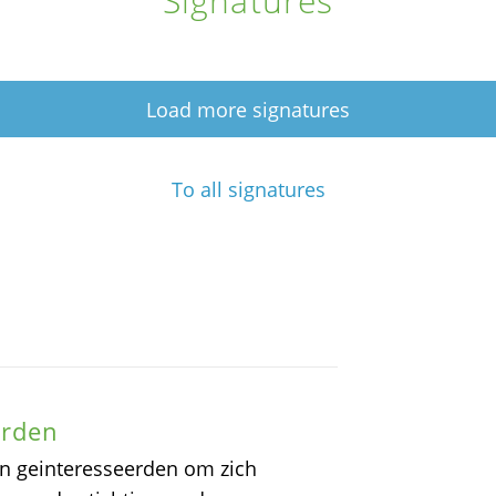
Signatures
Load more signatures
To all signatures
erden
an geinteresseerden om zich