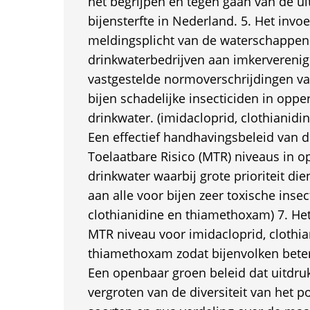
het begrijpen en tegen gaan van de ui
bijensterfte in Nederland. 5. Het invo
meldingsplicht van de waterschappen
drinkwaterbedrijven aan imkerverenig
vastgestelde normoverschrijdingen va
bijen schadelijke insecticiden in oppe
drinkwater. (imidacloprid, clothianid
Een effectief handhavingsbeleid van 
Toelaatbare Risico (MTR) niveaus in o
drinkwater waarbij grote prioriteit di
aan alle voor bijen zeer toxische insec
clothianidine en thiamethoxam) 7. He
MTR niveau voor imidacloprid, clothia
thiamethoxam zodat bijenvolken beter
Een openbaar groen beleid dat uitdrukk
vergroten van de diversiteit van het 