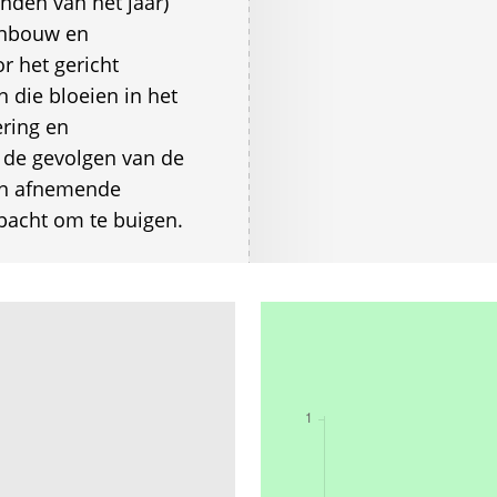
nden van het jaar)
inbouw en
 het gericht
 die bloeien in het
ering en
m de gevolgen van de
 en afnemende
mbacht om te buigen.