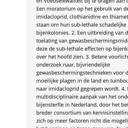
en Voedselkwaliteit bij te dragen aan d
Een moratorium op het gebruik van de
imidacloprid, clothianidine en thiam
staan om hun sub-lethale schadelijke 
bijenkolonies. 2. Een uitbreiding van d
toelating van gewasbeschermingsmid
deze de sub-lethale effecten op bijenk
over het hoofd zien. 3. Betere voorlic
onderzoek naar, bijvriendelijke
gewasbeschermingstechnieken voor de
moeilijke plagen in de land en tuinbo
naar imidacloprid gegrepen wordt. 4.
multidisciplinaire aanpak van het ond
bijensterfte in Nederland, door het b
breder consortium van kennisinstellin
zich op meer factoren richt die mogelij