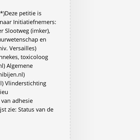
)Deze petitie is
aar Initiatiefnemers:
r Slootweg (imker),
atuurwetenschap en
iv. Versailles)
ennekes, toxicoloog
nl) Algemene
bijen.nl)
) Vlinderstichting
lieu
t van adhesie
jst zie: Status van de