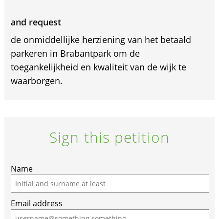
and request
de onmiddellijke herziening van het betaald
parkeren in Brabantpark om de
toegankelijkheid en kwaliteit van de wijk te
waarborgen.
Sign this petition
If
Name
you
are
Email address
a
human,