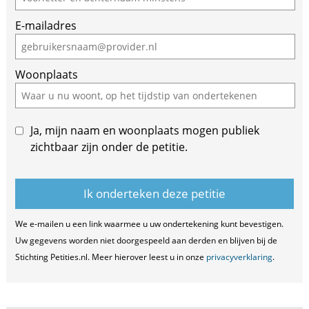
are
E-mailadres
a
human,
ignore
Woonplaats
this
field
Ja, mijn naam en woonplaats mogen publiek
zichtbaar zijn onder de petitie.
We e-mailen u een link waarmee u uw ondertekening kunt bevestigen.
Uw gegevens worden niet doorgespeeld aan derden en blijven bij de
Stichting Petities.nl. Meer hierover leest u in onze
privacyverklaring
.