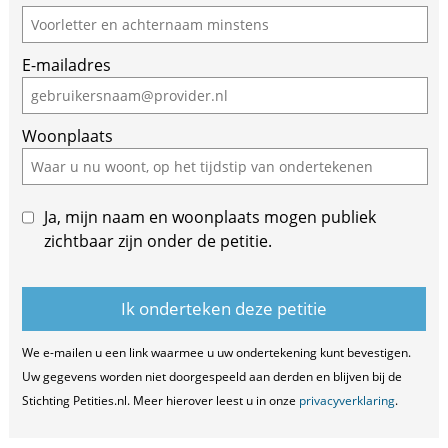
you
are
E-mailadres
a
human,
ignore
Woonplaats
this
field
Ja, mijn naam en woonplaats mogen publiek
zichtbaar zijn onder de petitie.
We e-mailen u een link waarmee u uw ondertekening kunt bevestigen.
Uw gegevens worden niet doorgespeeld aan derden en blijven bij de
Stichting Petities.nl. Meer hierover leest u in onze
privacyverklaring
.