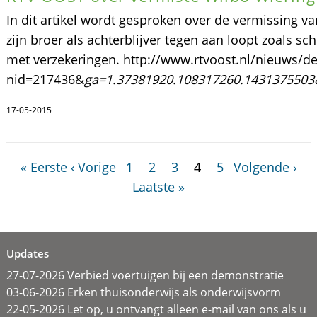
In dit artikel wordt gesproken over de vermissing 
zijn broer als achterblijver tegen aan loopt zoals s
met verzekeringen. http://www.rtvoost.nl/nieuws/de
nid=217436&
ga=1.37381920.108317260.1431375503
17-05-2015
« Eerste
‹ Vorige
1
2
3
4
5
Volgende ›
Laatste »
Updates
27-07-2026 Verbied voertuigen bij een demonstratie
03-06-2026 Erken thuisonderwijs als onderwijsvorm
22-05-2026 Let op, u ontvangt alleen e-mail van ons als u