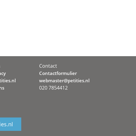
Contact
s
acy
Contactformulier
ities.nl
webmaster@petities.nl
020 7854412
ns
ies.nl