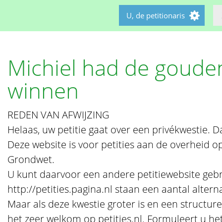
U, de petitionaris
Michiel had de goude
winnen
REDEN VAN AFWIJZING
Helaas, uw petitie gaat over een privékwestie. Daa
Deze website is voor petities aan de overheid op
Grondwet.
U kunt daarvoor een andere petitiewebsite geb
http://petities.pagina.nl staan een aantal alte
Maar als deze kwestie groter is en een structure
het zeer welkom op petities.nl. Formuleert u he