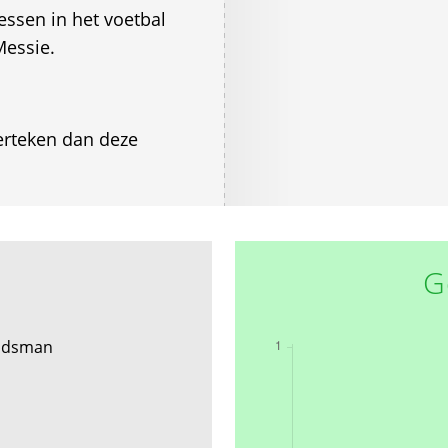
essen in het voetbal
Messie.
derteken dan deze
G
udsman