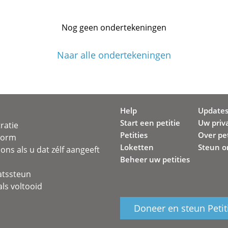
Nog geen ondertekeningen
Naar alle ondertekeningen
Help
Update
Start een petitie
Uw priv
ratie
Petities
Over pet
svorm
Loketten
Steun o
ons als u dat zélf aangeeft
Beheer uw petities
atssteun
ls voltooid
Doneer en steun Petit