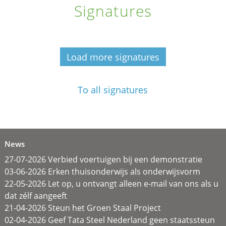
Signatures
Load more signatures
To all signatures
News
27-07-2026 Verbied voertuigen bij een demonstratie
03-06-2026 Erken thuisonderwijs als onderwijsvorm
22-05-2026 Let op, u ontvangt alleen e-mail van ons als u
dat zélf aangeeft
21-04-2026 Steun het Groen Staal Project
02-04-2026 Geef Tata Steel Nederland geen staatssteun