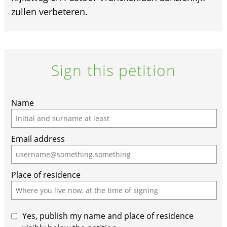
zullen verbeteren.
Sign this petition
If
Name
you
are
Email address
a
human,
ignore
Place of residence
this
field
Yes, publish my name and place of residence