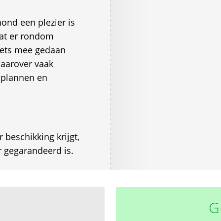
ond een plezier is
dat er rondom
iets mee gedaan
daarover vaak
splannen en
r beschikking krijgt,
 gegarandeerd is.
G