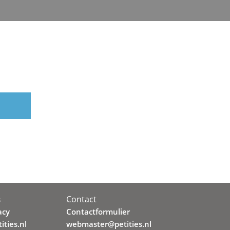
Contact
s
acy
Contactformulier
ities.nl
webmaster@petities.nl