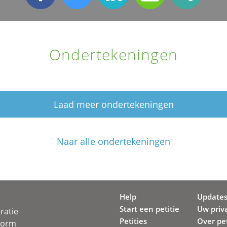
Ondertekeningen
Laad meer ondertekeningen
Naar alle ondertekeningen
Help
Update
Start een petitie
Uw priv
ratie
Petities
Over pet
svorm