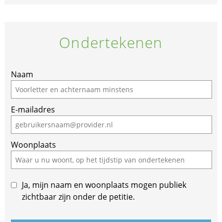
Ondertekenen
If
Naam
you
are
E-mailadres
a
human,
ignore
Woonplaats
this
field
Ja, mijn naam en woonplaats mogen publiek
zichtbaar zijn onder de petitie.