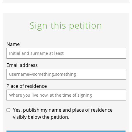
Sign this petition
If
Name
you
are
Email address
a
human,
ignore
Place of residence
this
field
Yes, publish my name and place of residence
visibly below the petition.