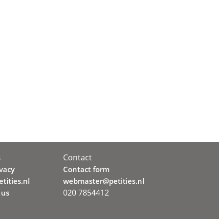
Contact
s
ivacy
Contact form
tities.nl
webmaster@petities.nl
020 7854412
 us