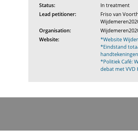
Status:
In treatment
Lead petitioner:
Friso van Voort
Wijdemeren20
Organisation:
Wijdemeren20
Website:
*Website Wijd
*Eindstand tota
handtekeninge
*Politiek Café:
debat met VVD 