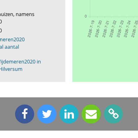
huizen, namens
20
20
emeren2020
al aantal
n
 Wijdemeren2020 in
Hilversum