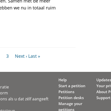
ngen. Samen met de meer
ebben we nu in totaal ruim
3
Next ›
Last »
Help
Update
Start a petition
Your pr
ratie
Petitions
About Pe
svorm
Petition desks
Support
ons als u dat zélf aangeeft
Manage your
petitions
atssteun