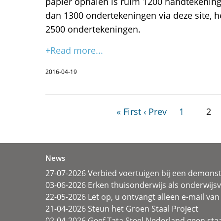
papier ophalen is ruim 1200 handtekeni
dan 1300 ondertekeningen via deze site, h
2500 ondertekeningen.
+Read more...
2016-04-19
« First
‹ Prev
1
2
News
27-07-2026 Verbied voertuigen bij een demonst
03-06-2026 Erken thuisonderwijs als onderwij
22-05-2026 Let op, u ontvangt alleen e-mail van 
21-04-2026 Steun het Groen Staal Project
02-04-2026 Geef Tata Steel Nederland geen sta