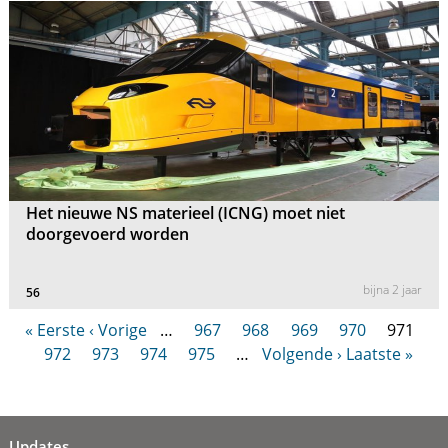
Het nieuwe NS materieel (ICNG) moet niet
doorgevoerd worden
bijna 2 jaar
56
« Eerste
‹ Vorige
…
967
968
969
970
971
972
973
974
975
…
Volgende ›
Laatste »
Updates