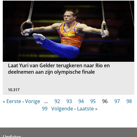
Laat Yuri van Gelder terugkeren naar Rio en
deelnemen aan zijn olympische finale
10.317
« Eerste
‹ Vorige
…
92
93
94
95
96
97
98
99
Volgende ›
Laatste »
Updates