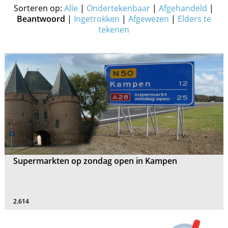
Sorteren op:
Alle
|
Ondertekenbaar
|
Afgehandeld
|
Beantwoord
|
Ingetrokken
|
Afgewezen
|
Elders te
tekenen
Supermarkten op zondag open in Kampen
2.614